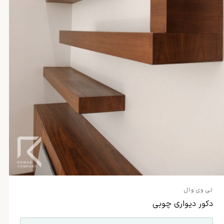
تی وی وال
دکور دیواری چوبی