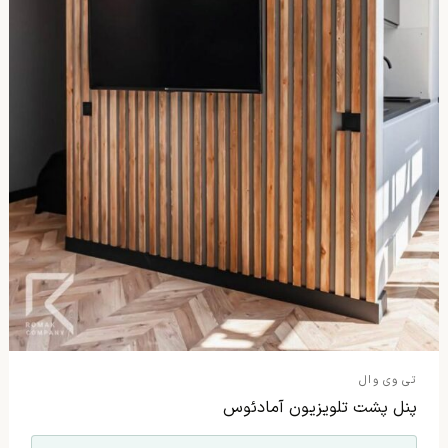
تی وی وال
پنل پشت تلویزیون آمادئوس