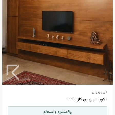
تی وی وال
دکور تلویزیون کازابلانکا
مشاوره و استعلام