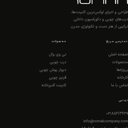
نکته: قیمت‌های درج‌شده صرفاً جهت ارائه دید کلی از هزینه‌ها هستند و
طراحی و اجرای لوکس‌ترین کابینت‌ها،
قیمت نهایی پس از بررسی ابعاد فضا، طراحی و انتخاب متریال مشخص
درب‌های چوبی و دکوراسیون داخلی.
خواهد شد.
ترکیبی از هنر دست و تکنولوژی مدرن.
دسترسی سریع
محصولات
جدول قیمت
صفحه اصلی
تی وی وال
محصولات
درب چوبی
نوع یا سبک
قیمت شروع (تومان)
پروژه‌ها
دیوار پوش چوبی
کارخانه
قرنیز چوبی
های‌گلاس agt ترک
12/900/000
تماس با ما
کابینت آشپزخانه
های گلاس نیمن آلمان
12/500/000
تماس
های گلاس ویسپان
11/000/000
02188613629
info@romakcompany.com
نئوکلاسیک با رنگ پلی‌اورتان – 25 میل
25/000/000