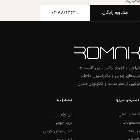
بسپارید.
مشاوره رایگان
02188613629
طراحی و اجرای لوکس‌ترین کابینت‌ها،
درب‌های چوبی و دکوراسیون داخلی.
ترکیبی از هنر دست و تکنولوژی مدرن.
دسترسی سریع
محصولات
صفحه اصلی
تی وی وال
محصولات
درب چوبی
پروژه‌ها
دیوار پوش چوبی
کارخانه
قرنیز چوبی