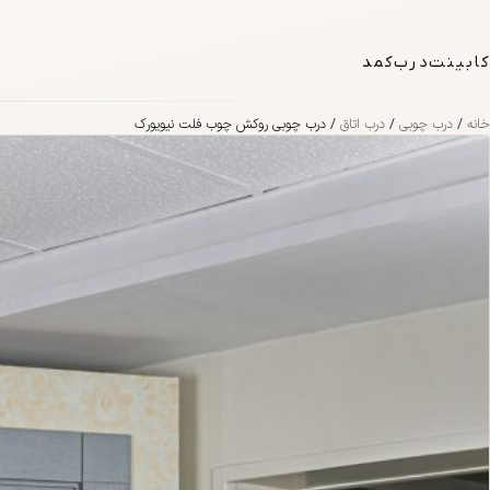
فتن به محتوا
کابینت
درب
کمد
خانه
/
درب چوبی
/
درب اتاق
/ درب چوبی روکش چوب فلت نیویورک