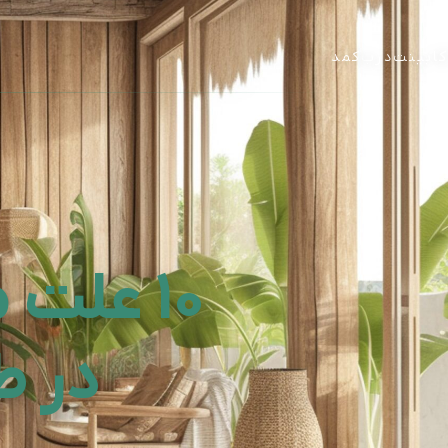
فتن به محتوا
کابینت
درب
کمد
۱۰ عل
در ط